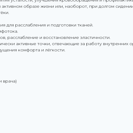
ятия усталости, улучшения кровообращения и профилактик
 активном образе жизни или, наоборот, при долгом сидении
ёки.
ия для расслабления и подготовки тканей.
мфотока.
в, расслабление и восстановление эластичности.
чески активные точки, отвечающие за работу внутренних о
ущения комфорта и лёгкости.
и врача)