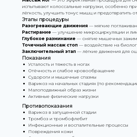
Массаж ног
— это эффективная процедура для сн
испытывают колоссальные нагрузки, особенно при
лёгкость, улучшить тонус мышц и предотвратить от
Этапы процедуры
Разогревающие движения
— мягкие поглаживан
Растирание
— улучшение микроциркуляции и ли
Глубокое разминание
— снятие мышечных зажимо
Точечный массаж стоп
— воздействие на биологи
Заключительный этап
— лёгкие движения для ощ
Показания
Усталость и тяжесть в ногах
Отёчность и слабое кровообращение
Судороги и мышечные спазмы
Варикоз на начальных стадиях (по рекомендаци
Малоподвижный образ жизни
Активные физические нагрузки
Противопоказания
Варикоз в запущенной стадии
Тромбоз и тромбофлебит
Инфекционные и воспалительные процессы
Повреждения кожи