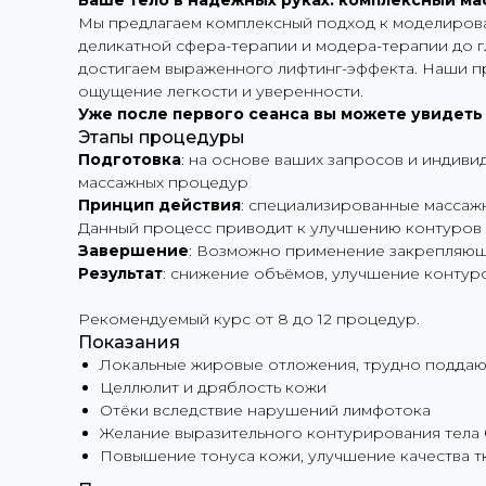
Ваше тело в надежных руках: комплексный ма
Мы предлагаем комплексный подход к моделирован
деликатной сфера-терапии и модера-терапии до 
достигаем выраженного лифтинг-эффекта. Наши п
ощущение легкости и уверенности.
Уже после первого сеанса вы можете увидеть 
Этапы процедуры
Подготовка
: на основе ваших запросов и индив
массажных процедур
Принцип действия
: специализированные массаж
Данный процесс приводит к улучшению контуров
Завершение
: Возможно применение закрепляющ
Результат
: снижение объёмов, улучшение контур
Рекомендуемый курс от 8 до 12 процедур.
Показания
Локальные жировые отложения, трудно поддаю
Целлюлит и дряблость кожи
Отёки вследствие нарушений лимфотока
Желание выразительного контурирования тела 
Повышение тонуса кожи, улучшение качества т