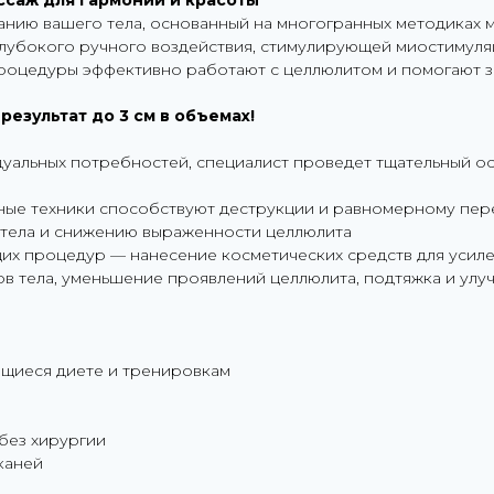
ссаж для гармонии и красоты
ию вашего тела, основанный на многогранных методиках ма
глубокого ручного воздействия, стимулирующей миостимуля
роцедуры эффективно работают с целлюлитом и помогают за
результат до 3 см в объемах!
идуальных потребностей, специалист проведет тщательный о
ные техники способствуют деструкции и равномерному пе
 тела и снижению выраженности целлюлита
их процедур — нанесение косметических средств для усил
ов тела, уменьшение проявлений целлюлита, подтяжка и ул
щиеся диете и тренировкам
без хирургии
каней