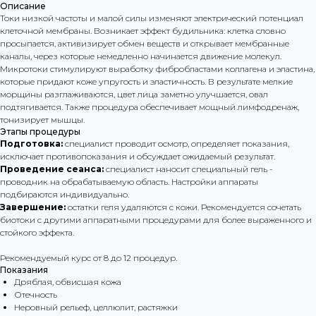
Описание
Токи низкой частоты и малой силы изменяют электрический потенциал
клеточной мембраны. Возникает эффект будильника: клетка словно
просыпается, активизирует обмен веществ и открывает мембранные
каналы, через которые немедленно начинается движение молекул.
Микротоки стимулируют выработку фибробластами коллагена и эластина,
которые придают коже упругость и эластичность. В результате мелкие
морщины разглаживаются, цвет лица заметно улучшается, овал
подтягивается. Также процедура обеспечивает мощный лимфодренаж,
тонизирует мышцы.
Этапы процедуры
Подготовка:
специалист проводит осмотр, определяет показания,
исключает противопоказания и обсуждает ожидаемый результат.
Проведение сеанса:
специалист наносит специальный гель -
проводник на обрабатываемую область. Настройки аппараты
подбираются индивидуально.
Завершение:
остатки геля удаляются с кожи. Рекомендуется сочетать
биотоки с другими аппаратными процедурами для более выраженного и
стойкого эффекта.
Рекомендуемый курс от 8 до 12 процедур.
Показания
Дряблая, обвисшая кожа
Отечность
Неровный рельеф, целлюлит, растяжки