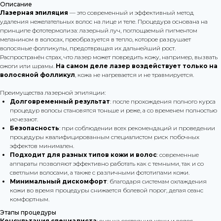
Описание
Лазерная эпиляция
— это современный и эффективный метод
удаления нежелательных волос на лице и теле. Процедура основана на
принципе фототермолиза: лазерный луч, поглощаемый пигментом
меланином в волосах, преобразуется в тепло, которое разрушает
волосяные фолликулы, предотвращая их дальнейший рост.
Распространён страх, что лазер может повредить кожу, например, вызвать
ожоги или шрамы.
На самом деле лазер воздействует только на
волосяной фолликул
, кожа не нагревается и не травмируется.
Преимущества лазерной эпиляции:
Долговременный результат
: после прохождения полного курса
процедур волосы становятся тоньше и реже, а со временем полностью
исчезают.
Безопасность
: при соблюдении всех рекомендаций и проведении
процедуры квалифицированным специалистом риск побочных
эффектов минимален.
Подходит для разных типов кожи и волос
: современные
аппараты позволяют эффективно работать как с темными, так и со
светлыми волосами, а также с различными фототипами кожи.
Минимальный дискомфорт
: благодаря системам охлаждения
кожи во время процедуры снижается болевой порог, делая сеанс
комфортным.
Этапы процедуры
Консультация специалиста
: оценка состояния кожи и волос,