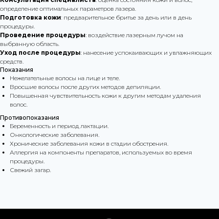
определение оптимальных параметров лазера.
Подготовка кожи
: предварительное бритье за день или в день
процедуры.
Проведение процедуры
: воздействие лазерным лучом на
выбранную область.
Уход после процедуры
: нанесение успокаивающих и увлажняющих
средств.
Показания
Нежелательные волосы на лице и теле.
Вросшие волосы после других методов депиляции.
Повышенная чувствительность кожи к другим методам удаления
волос.
Противопоказания
Беременность и период лактации.
Онкологические заболевания.
Хронические заболевания кожи в стадии обострения.
Аллергия на компоненты препаратов, используемых во время
процедуры.
Свежий загар.