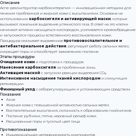
Описание
Acne–реконструктор карбокситерапия — инновационная методика для
лечения проблемной и жирной кожи с высыпаниями. Основана на
использовании
карбоксигеля и активирующей маски
, которые
вызывают локальное выделение углекислого газа. В ответ на это клетки
начинают активно насыщаться кислородом, усиливается кровообращение
и запускаются процессы естественного восстановления кожи.
Процедура оказывает выраженное
противовоспалительное и
антибактериальное действие
, регулирует работу сальных желез,
сокращает поры и способствует заживлению постакне.
Этапы процедуры
Очищение кожи
и подготовка к процедуре.
Нанесение карбоксигеля
на проблемные зоны.
Активация маской
с запуском реакции выделения CO₂.
Интенсивное насыщение тканей кислородом
и стимуляция
регенерации.
Финишный уход
с себорегулирующим и успокаивающим средством.
Показания
Акне
Жирная кожа с повышенной активностью сальных желез.
Воспалительные высыпания, склонность к образованию гнойничков.
Постакне: рубчики, пятна, неровный рельеф кожи.
Расширенные поры и тусклый цвет лица.
Противопоказания
Индивидуальная непереносимость компонентов.