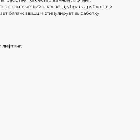
ая работает как естественный лифтинг.
становить чёткий овал лица, убрать дряблость и
вает баланс мышц и стимулирует выработку
 лифтинг.