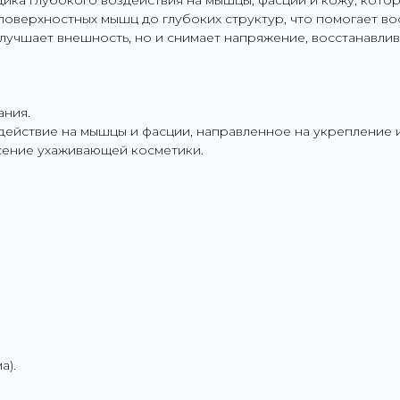
ика глубокого воздействия на мышцы, фасции и кожу, котор
оверхностных мышц до глубоких структур, что помогает вос
улучшает внешность, но и снимает напряжение, восстанавли
ания.
ействие на мышцы и фасции, направленное на укрепление и
ение ухаживающей косметики.
а).