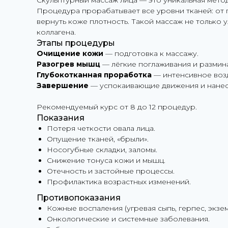
Скульптурный массаж лица — это уникальная метод
Процедура прорабатывает все уровни тканей: от п
вернуть коже плотность. Такой массаж не только 
коллагена.
Этапы процедуры
Очищение кожи
— подготовка к массажу.
Разогрев мышц
— лёгкие поглаживания и размин
Глубокотканная проработка
— интенсивное возд
Завершение
— успокаивающие движения и нанес
Рекомендуемый курс от 8 до 12 процедур.
Показания
Потеря четкости овала лица.
Опущение тканей, «брыли».
Носогубные складки, заломы.
Снижение тонуса кожи и мышц.
Отечность и застойные процессы.
Профилактика возрастных изменений.
Противопоказания
Кожные воспаления (угревая сыпь, герпес, экзем
Онкологические и системные заболевания.