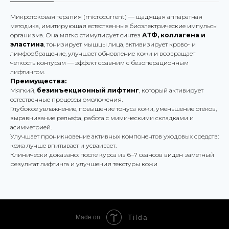
Микротоковая терапия (microcurrent) — щадящая аппаратная
методика, имитирующая естественные биоэлектрические импульсы
организма. Она мягко стимулирует синтез
АТФ, коллагена и
эластина
, тонизирует мышцы лица, активизирует крово- и
лимфообращение, улучшает обновление кожи и возвращает
четкость контурам — эффект сравним с безоперационным
лифтингом.
Преимущества:
Мягкий,
безинъекционный лифтинг
, который активирует
естественные процессы омоложения.
Глубокое увлажнение, повышение тонуса кожи, уменьшение отёков,
выравнивание рельефа, работа с мимическими складками и
асимметрией.
Улучшает проникновение активных компонентов уходовых средств:
кожа лучше впитывает и усваивает.
Клинически доказано: после курса из 6–7 сеансов виден заметный
результат лифтинга и улучшения текстуры кожи
Tilda
Made on